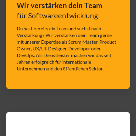
Wir verstärken dein Team
für Softwareentwicklung
Du hast bereits ein Team und suchst nach
Verstärkung? Wir verstärken dein Team gerne
mit unserer Expertise als Scrum Master, Product
Owner, UX/UI-Designer, Developer oder
DevOps. Als Dienstleister machen wir das seit
Jahren erfolgreich für internationale
Unternehmen und den öffentlichen Sektor.