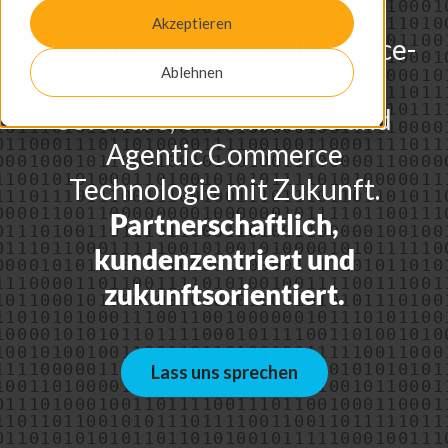
Akzeptieren
Als Kölner digitale Full-Service-
Ablehnen
Agentur schaffen wir KI,
Software, e-Commerce und
Agentic Commerce
Technologie mit Zukunft.
Partnerschaftlich,
kundenzentriert und
zukunftsorientiert.
Lass uns sprechen